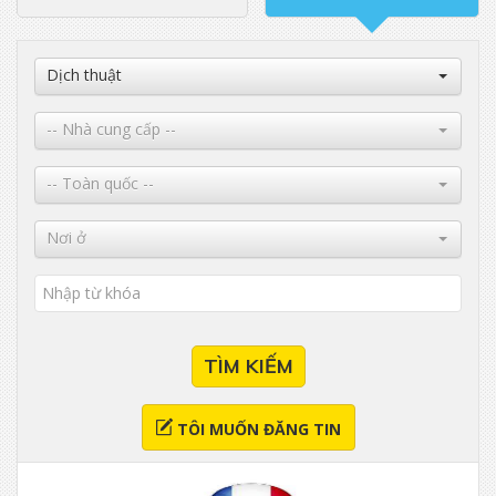
Dịch thuật
-- Nhà cung cấp --
-- Toàn quốc --
Nơi ở
TÌM KIẾM
TÔI MUỐN ĐĂNG TIN