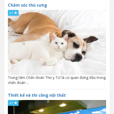
Chăm sóc ô tô xe máy
Chăm sóc thú cưng
Vận chuyển- chuyển nhà
4.7
Vé máy bay - ô tô - tàu hỏa
Ngân hàng
Bảo hiểm
Tour du lịch - VISA
Nhượng coupon
Dịch vụ khác
Viết báo cáo, chuyên đề, khoá luận
Trung tâm Chẩn đoán Thú y TƯ là cơ quan đứng đầu trong
Dịch thuật
chẩn đoán ...
Chụp ảnh tại nhà
Chẩn đoán và xét nghiệm bệnh động vật
Thiết kế và thi công nội thất
Chăm sóc sức khỏe
4.7