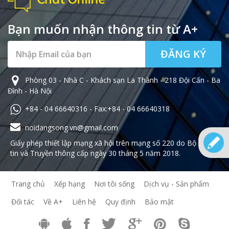
Bạn muốn nhận thông tin từ A+
ĐĂNG KÝ
Phòng 03 - Nhà C - Khách sạn La Thành - 218 Đội Cấn - Ba
Đình - Hà Nội
+84 - 04 66640316 - Fax:+84 - 04 66640318
noidangsong.vn@gmail.com
Giấy phép thiết lập mạng xã hội trên mạng số 220 do Bộ Thông
tin và Truyền thông cấp ngày 30 tháng 5 năm 2018.
Trang chủ
Xếp hạng
Nơi tôi sống
Dịch vụ - Sản phẩm
Đối tác
Về A+
Liên hệ
Quy định
Bảo mật