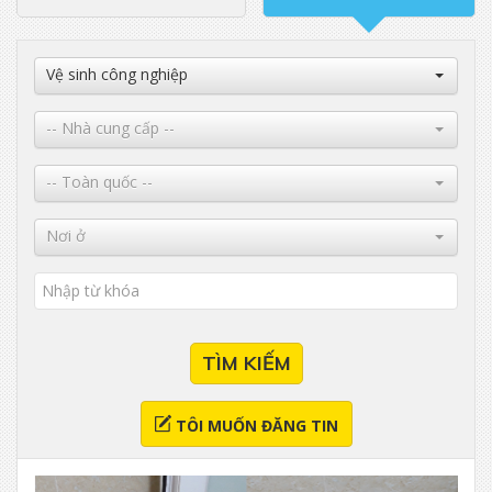
Vệ sinh công nghiệp
-- Nhà cung cấp --
-- Toàn quốc --
Nơi ở
TÌM KIẾM
TÔI MUỐN ĐĂNG TIN