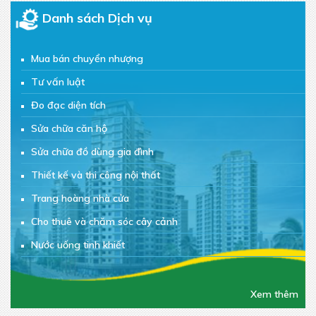
Danh sách Dịch vụ
Mua bán chuyển nhượng
Tư vấn luật
Đo đạc diện tích
Sửa chữa căn hộ
Sửa chữa đồ dùng gia đình
Thiết kế và thi công nội thất
Trang hoàng nhà cửa
Cho thuê và chăm sóc cây cảnh
Nước uống tinh khiết
Đồ ăn vặt
Chăm sóc sắc đẹp
Xem thêm
Giúp việc/Trông trẻ