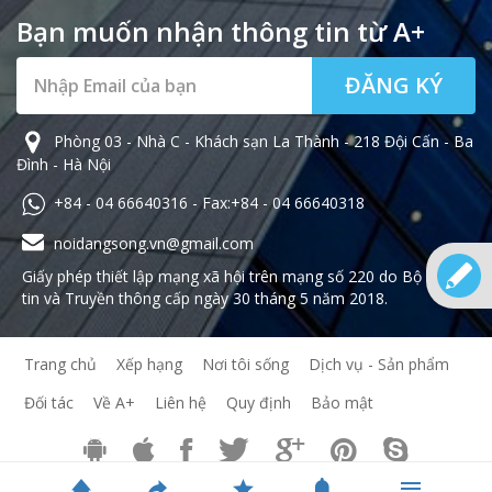
Bạn muốn nhận thông tin từ A+
ĐĂNG KÝ
Phòng 03 - Nhà C - Khách sạn La Thành - 218 Đội Cấn - Ba
Đình - Hà Nội
+84 - 04 66640316 - Fax:+84 - 04 66640318
noidangsong.vn@gmail.com
Giấy phép thiết lập mạng xã hội trên mạng số 220 do Bộ Thông
tin và Truyền thông cấp ngày 30 tháng 5 năm 2018.
Trang chủ
Xếp hạng
Nơi tôi sống
Dịch vụ - Sản phẩm
Đối tác
Về A+
Liên hệ
Quy định
Bảo mật