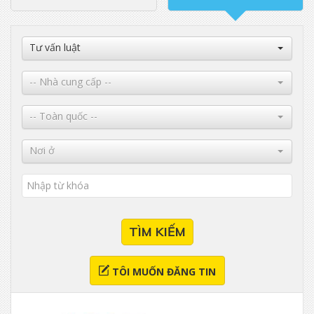
Tư vấn luật
-- Nhà cung cấp --
-- Toàn quốc --
Nơi ở
TÌM KIẾM
TÔI MUỐN ĐĂNG TIN