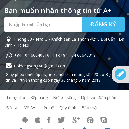
Bạn muốn nhận thông tin từ A+
ĐĂNG KÝ
Phòng 03 - Nhà C - Khách sạn La Thành - 218 Đội Cấn - Ba
Đình - Hà Nội
+84 - 04 66640316 - Fax:+84 - 04 66640318
noidangsong.vn@gmail.com
Giấy phép thiết lập mạng xã hội trên mạng số 220 do Bộ Thông
tin và Truyền thông cấp ngày 30 tháng 5 năm 2018.
Trang chủ
Xếp hạng
Nơi tôi sống
Dịch vụ - Sản phẩm
Đối tác
Về A+
Liên hệ
Quy định
Bảo mật