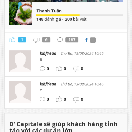
Thanh Tuấn
148
đánh giá -
200
bài viết
1
0
187
lxbfYeaa
Thứ Ba, 13/08/2024 10:46
e
0
0
0
lxbfYeaa
Thứ Ba, 13/08/2024 10:46
e
0
0
0
D' Capitale sẽ giúp khách hàng tỉnh
táo với các dự án lớn