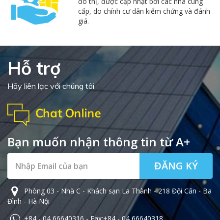
đô thị, được cập nhật bởi các nhà cung
cấp, do chính cư dân kiểm chứng và đánh
giá.
Hỗ trợ
Hãy liên lạc với chúng tôi
Bạn muốn nhận thông tin từ A+
ĐĂNG KÝ
Phòng 03 - Nhà C - Khách sạn La Thành - 218 Đội Cấn - Ba
Đình - Hà Nội
+84 - 04 66640316 - Fax:+84 - 04 66640318