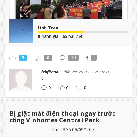
Linh Tran
0
đánh giá -
65
bài viết
5
0
14
lxbfYeaa
Thứ Sáu, 20/06/2025 18:51
e
0
0
0
Bị giật mất điện thoại ngay trước
cổng Vinhomes Central Park
Lúc 23:36 09/09/2018