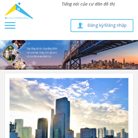
Tiếng nói của cư dân đô thị
Toggle
Đăng ký/Đăng nhập
navigation