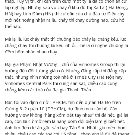
thấp. Tuỳ vị trí, chỉ cần trên dưới một tỷ là đã có chốn an cư
lập nghiệp. Nhưng sau vụ cháy ở khu đô thị Xa La ( Hà Đông,
HN) hay Linh Đàm (HN) thì cư dân của chủ đầu tư Điếu cày
mới hốt hoảng nhận ra là…cháy thì chạy đường nào, cứu hộ
thế nào.
Mà lại là, lúc cháy thật thì chuông báo cháy lại chẳng kêu, lúc
chẳng cháy thì chuông lại kêu inh ỏi. Thế là cứ nghe chuông là
đêm hôm nháo nhao chạy.
Đại gia Phạm Nhật Vượng - chủ của Vinhomes Group thì lại
hướng đến đối tượng giàu có. Nhưng đẳng cấp thì đẳng cấp
thật, nhưng nhìn những toà nhà ở Times City (Hà Nội) hay
Vinhomes Central Park thì cũng san sát, chiều cao cũng
chẳng kém các toà của đại gia Thanh Thản.
Bạn tôi vào định cư ở TPHCM, tìm đến dự án Hà Đô trên
đường 3-2 quận 10 (TPHCM), dự định mua căn hộ. Căn
hướng view không “hàng xóm bắt tay nhau” thì đã hết, giá lại
cao, còn lại cứ mở rèm là hàng xóm đối diện làm gì biết hết.
Anh tìm đến dự án gần sân bay Tân Sơn Nhất, giá mềm hơn
nhiều, chiều cao các toà chỉ 15 tầng… theo anh là đủ để thang