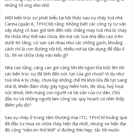
những tổ ong nho nhỏ
Một kiến trúc sư phát biểu tại hội thảo sau vụ cháy toà nhà
Carina (quận 8, TPHCM) rằng: Không biết các công ty tư vấn
xây dựng có bao giờ tính đến việc chẳng may toà nhà bị cháy
thì chữa như thế nào chưa, khi mà các toà nhà đều cao trên
dưới 40 tầng, cứ san sát nhau như các chồng gạch, khoảng
cách chỉ là con đường nội bộ, nhiều nơi lại tận dụng để đậu ô
tô, thì xe chữa cháy vào kiểu gì?
Nhà cao tầng, càng cao gió càng lớn khi ngọn lửa bốc lên thì
các kiến trúc sư đã tính đến sức tạt của gió chưa? Ví dụ như
toà nhà A bị cháy, chưa kịp khống chế thì khói lửa đã tạt sang
nhà B, khiến đám cháy gây nguy hiểm hơn, đe doạ, huỷ hoại
sức khoẻ, tính mạng con người và tài sản của cư dân, Chủ
đầu tư và những người làm công tác quy hoạch có nhìn thấy
điểm yếu đó?
Sau vụ cháy ở trung tâm thương mại ITC, TPHCM hoảng quá
đã đầu tư mua xe chữa cháy hiện đại nhất, nhưng xe hiện đại
đó cũng “nằm im thở khẽ” vì đường thìn hẹp, tắc thì muôn