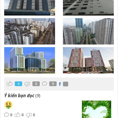
4
0
9
Ý kiến bạn đọc
(
9
)
0
0
0