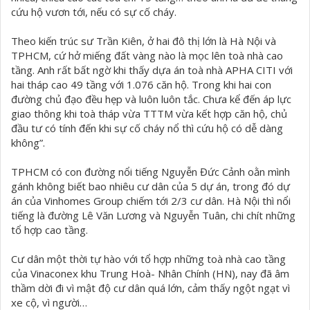
cứu hộ vươn tới, nếu có sự cố cháy.
Theo kiến trúc sư Trần Kiên, ở hai đô thị lớn là Hà Nội và
TPHCM, cứ hở miếng đất vàng nào là mọc lên toà nhà cao
tầng. Anh rất bất ngờ khi thấy dựa án toà nhà APHA CITI với
hai tháp cao 49 tầng với 1.076 căn hộ. Trong khi hai con
đường chủ đạo đều hẹp và luôn luôn tắc. Chưa kể đến áp lực
giao thông khi toà tháp vừa TTTM vừa kết hợp căn hộ, chủ
đầu tư có tính đến khi sự cố cháy nổ thì cứu hộ có dễ dàng
không”.
TPHCM có con đường nổi tiếng Nguyễn Đức Cảnh oằn mình
gánh không biết bao nhiêu cư dân của 5 dự án, trong đó dự
án của Vinhomes Group chiếm tới 2/3 cư dân. Hà Nội thì nổi
tiếng là đường Lê Văn Lương và Nguyễn Tuân, chi chít những
tổ hợp cao tầng.
Cư dân một thời tự hào với tổ hợp những toà nhà cao tầng
của Vinaconex khu Trung Hoà- Nhân Chính (HN), nay đã âm
thầm dời đi vì mật độ cư dân quá lớn, cảm thấy ngột ngạt vì
xe cộ, vì người…