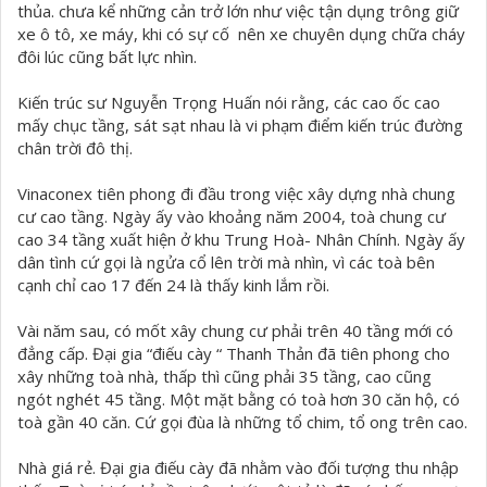
thủa. chưa kể những cản trở lớn như việc tận dụng trông giữ
xe ô tô, xe máy, khi có sự cố nên xe chuyên dụng chữa cháy
đôi lúc cũng bất lực nhìn.
Kiến trúc sư Nguyễn Trọng Huấn nói rằng, các cao ốc cao
mấy chục tầng, sát sạt nhau là vi phạm điểm kiến trúc đường
chân trời đô thị.
Vinaconex tiên phong đi đầu trong việc xây dựng nhà chung
cư cao tầng. Ngày ấy vào khoảng năm 2004, toà chung cư
cao 34 tầng xuất hiện ở khu Trung Hoà- Nhân Chính. Ngày ấy
dân tình cứ gọi là ngửa cổ lên trời mà nhìn, vì các toà bên
cạnh chỉ cao 17 đến 24 là thấy kinh lắm rồi.
Vài năm sau, có mốt xây chung cư phải trên 40 tầng mới có
đẳng cấp. Đại gia “điếu cày “ Thanh Thản đã tiên phong cho
xây những toà nhà, thấp thì cũng phải 35 tầng, cao cũng
ngót nghét 45 tầng. Một mặt bằng có toà hơn 30 căn hộ, có
toà gần 40 căn. Cứ gọi đùa là những tổ chim, tổ ong trên cao.
Nhà giá rẻ. Đại gia điếu cày đã nhằm vào đối tượng thu nhập