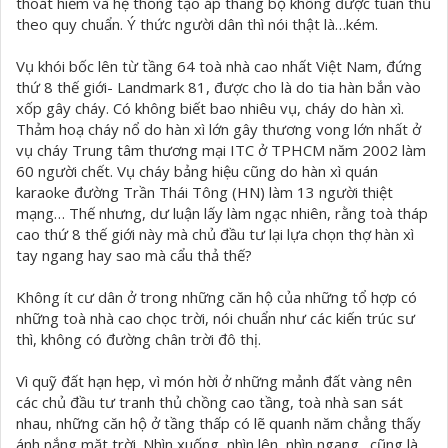
thoát hiểm và hệ thống tạo áp thang bộ không được tuân thủ
theo quy chuẩn. Ý thức người dân thì nói thật là…kém.
Vụ khói bốc lên từ tầng 64 toà nhà cao nhất Việt Nam, đứng
thứ 8 thế giới- Landmark 81, được cho là do tia hàn bắn vào
xốp gây cháy. Có không biết bao nhiêu vụ, cháy do hàn xì.
Thảm hoạ cháy nổ do hàn xì lớn gây thương vong lớn nhất ở
vụ cháy Trung tâm thương mại ITC ở TPHCM năm 2002 làm
60 người chết. Vụ cháy bảng hiệu cũng do hàn xì quán
karaoke đường Trần Thái Tông (HN) làm 13 người thiệt
mạng… Thế nhưng, dư luận lấy làm ngạc nhiên, rằng toà tháp
cao thứ 8 thế giới này mà chủ đầu tư lại lựa chọn thợ hàn xì
tay ngang hay sao mà cẩu thả thế?
Không ít cư dân ở trong những căn hộ của những tổ hợp có
những toà nhà cao chọc trời, nói chuẩn như các kiến trúc sư
thì, không có đường chân trời đô thị.
Vì quỹ đất hạn hẹp, vì món hời ở những mảnh đất vàng nên
các chủ đầu tư tranh thủ chồng cao tầng, toà nhà san sát
nhau, những căn hộ ở tầng thấp có lẽ quanh năm chẳng thấy
ánh nắng mặt trời. Nhìn xuống, nhìn lên, nhìn ngang…cũng là