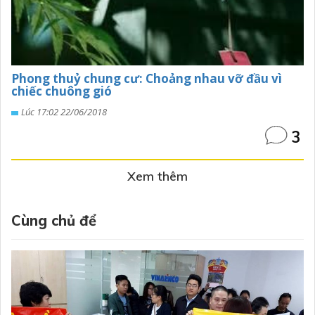
Phong thuỷ chung cư: Choảng nhau vỡ đầu vì
chiếc chuông gió
Lúc 17:02 22/06/2018
3
Xem thêm
Cùng chủ để