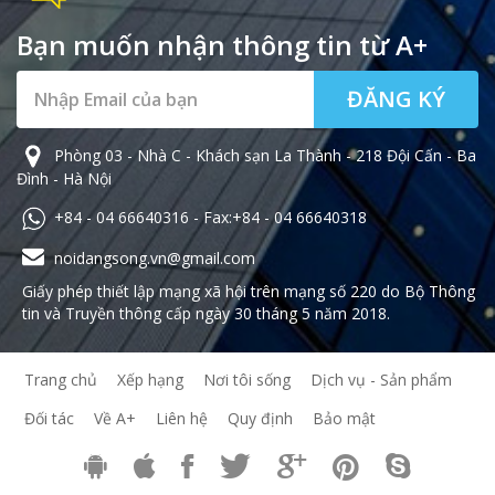
Bạn muốn nhận thông tin từ A+
ĐĂNG KÝ
Phòng 03 - Nhà C - Khách sạn La Thành - 218 Đội Cấn - Ba
Đình - Hà Nội
+84 - 04 66640316 - Fax:+84 - 04 66640318
noidangsong.vn@gmail.com
Giấy phép thiết lập mạng xã hội trên mạng số 220 do Bộ Thông
tin và Truyền thông cấp ngày 30 tháng 5 năm 2018.
Trang chủ
Xếp hạng
Nơi tôi sống
Dịch vụ - Sản phẩm
Đối tác
Về A+
Liên hệ
Quy định
Bảo mật