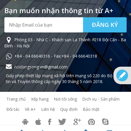
Bạn muốn nhận thông tin từ A+
ĐĂNG KÝ
Phòng 03 - Nhà C - Khách sạn La Thành - 218 Đội Cấn - Ba
Đình - Hà Nội
+84 - 04 66640316 - Fax:+84 - 04 66640318
noidangsong.vn@gmail.com
Giấy phép thiết lập mạng xã hội trên mạng số 220 do Bộ Thông
tin và Truyền thông cấp ngày 30 tháng 5 năm 2018.
Trang chủ
Xếp hạng
Nơi tôi sống
Dịch vụ - Sản phẩm
Đối tác
Về A+
Liên hệ
Quy định
Bảo mật