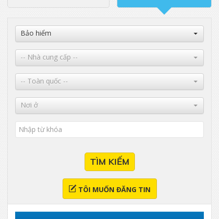
Bảo hiểm
-- Nhà cung cấp --
-- Toàn quốc --
Nơi ở
TÌM KIẾM
TÔI MUỐN ĐĂNG TIN