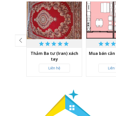
ộ/nhà đất
Thảm Ba tư (Iran) xách
Mua bán căn
tay
ệ
Liên hệ
Liên