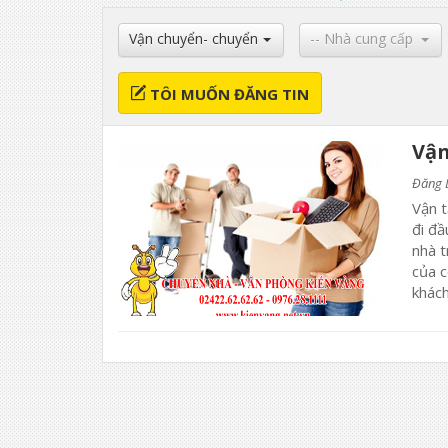
Vận chuyển- chuyển
-- Nhà cung cấp
nhà
--
TÔI MUỐN ĐĂNG TIN
Vận
Đăng 
Vận t
đi đầ
nhà t
của c
khách 