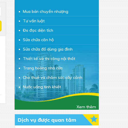
Mua bán chuyển nhượng
Tư vấn luật
Đo đạc diện tích
Sửa chữa căn hộ
Sửa chữa đồ dùng gia đình
Thiết kế và thi công nội thất
Trang hoàng nhà cửa
Cho thuê và chăm sóc cây cảnh
Nước uống tinh khiết
Đồ ăn vặt
Chăm sóc sắc đẹp
Xem thêm
Giúp việc/Trông trẻ
Dịch vụ được quan tâm
Vệ sinh công nghiệp