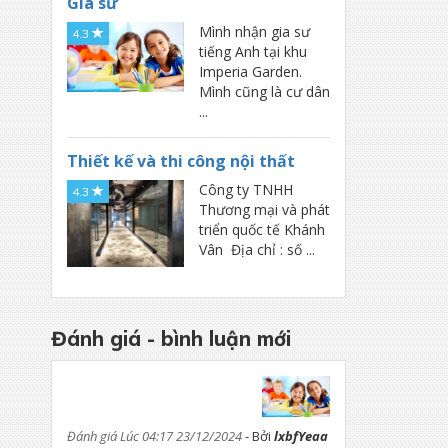
Gia sư
Vé máy bay - ô tô - tàu hỏa
Mình nhận gia sư
4.3
Ngân hàng
tiếng Anh tại khu
Bảo hiểm
Imperia Garden.
Mình cũng là cư dân
Tour du lịch - VISA
...
Nhượng coupon
Thiết kế và thi công nội thất
Dịch vụ khác
Công ty TNHH
4.3
Viết báo cáo, chuyên đề, khoá luận
Thương mại và phát
triển quốc tế Khánh
Dịch thuật
Vân Địa chỉ : số ...
Chụp ảnh tại nhà
Chẩn đoán và xét nghiệm bệnh động
vật
Đánh giá - bình luận mới
Chăm sóc sức khỏe
Đánh giá Lúc 04:17 23/12/2024
- Bởi
lxbfYeaa