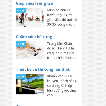
Giúp việc/Trông trẻ
Giặt là
Mình có nhu cầu
4.7
Dạy năng khiếu
tuyển một người
giúp việc; độ tuổi từ
Dạy ngoại ngữ
30-35; công việc ...
Gia sư
Chăm sóc thú cưng
Chăm sóc thú cưng
Trung tâm Chẩn
Huấn luyện viên thể thao
4.7
đoán Thú y TƯ là
Y tế tại gia đình
cơ quan đứng đầu
trong chẩn đoán ...
Đưa đón người đi khám bệnh
Đưa đón trẻ đi học
Thiết kế và thi công nội thất
Tiệc, hội nghị, sinh nhật, hiếu, hỉ
Khánh Vân Glass
4.7
khuyên khách hàng
Điện thoại/SIM/fax/internet/TV cable
sử dụng Kính ốp
bếp cường lực thay
Chăm sóc ô tô xe máy
cho ...
Vận chuyển- chuyển nhà