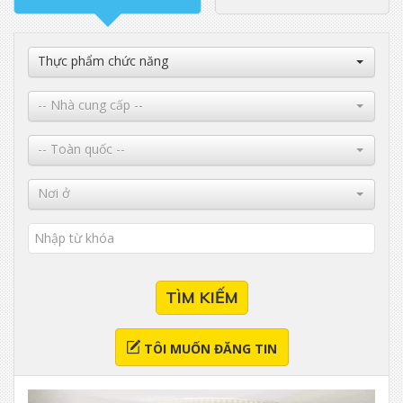
Thực phẩm chức năng
-- Nhà cung cấp --
-- Toàn quốc --
Nơi ở
TÌM KIẾM
TÔI MUỐN ĐĂNG TIN