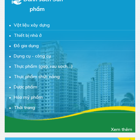
phẩm
Vật liệu xây dựng
Thiết bị nhà ở
Đồ gia dụng
Dụng cụ - công cụ
Thực phẩm (gaọ, rau sạch,...)
Thực phẩm chức năng
Dược phẩm
Hóa mỹ phẩm
Thời trang
Mua bán đồ cũ
Sản phẩm khác
Xem thêm
Mua bán căn hộ/nhà đất