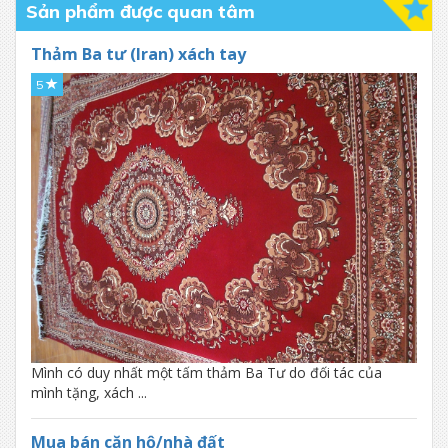
Sản phẩm được quan tâm
Trang trí ban công
Thảm Ba tư (Iran) xách tay
Thiết bị và vật tư y tế
5
Đồ gỗ gia đình- công sở
Ván sàn/Sàn gỗ
Mình có duy nhất một tấm thảm Ba Tư do đối tác của
mình tặng, xách ...
Mua bán căn hộ/nhà đất